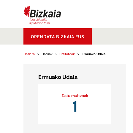
Edukinera joan
Bizkaiko Foru
OPENDATA.BIZKAIA.EUS
Aldundia
.
Diputacion
Foral de Bizkaia
Hasiera
Datuak
Entitateak
Ermuako Udala
Ermuako Udala
Datu multzoak
1