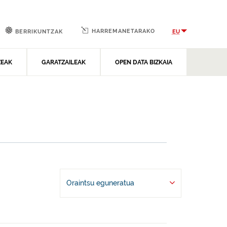
HARREMANETARAKO
EU
BERRIKUNTZAK
ZEAK
GARATZAILEAK
OPEN DATA BIZKAIA
Oraintsu eguneratua