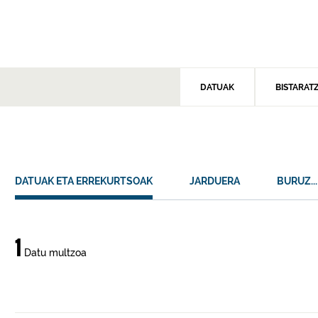
DATUAK
BISTARAT
DATUAK ETA ERREKURTSOAK
JARDUERA
BURUZ...
Datuak
1
Datu multzoa
eta
errekurtsoak