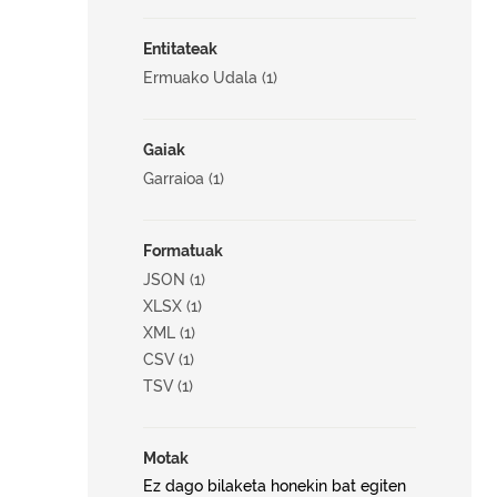
Entitateak
Ermuako Udala (1)
Gaiak
Garraioa (1)
Formatuak
JSON (1)
XLSX (1)
XML (1)
CSV (1)
TSV (1)
Motak
Ez dago bilaketa honekin bat egiten