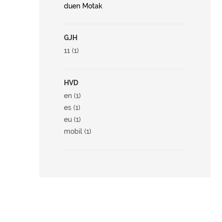
duen Motak
GJH
11 (1)
HVD
en (1)
es (1)
eu (1)
mobil (1)