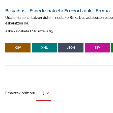
Bizkaibus - Espedizioak eta Errefortzuak - Ermua
Udalerria zeharkatzen duten lineetako Bizkaibus autobusen esped
eskaintzen da.
Azken aldaketa 2026 uztaila 03
CSV
XML
JSON
TSV
Emaitzak orriz orri