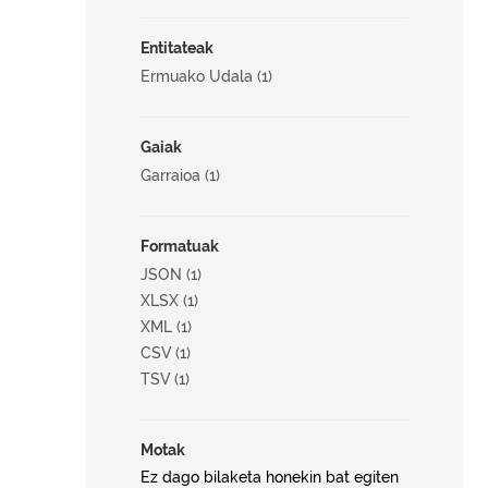
Entitateak
Ermuako Udala (1)
Gaiak
Garraioa (1)
Formatuak
JSON (1)
XLSX (1)
XML (1)
CSV (1)
TSV (1)
Motak
Ez dago bilaketa honekin bat egiten