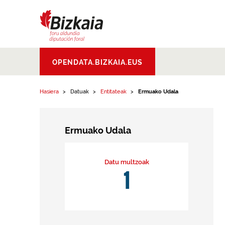
Edukinera joan
Bizkaiko Foru
OPENDATA.BIZKAIA.EUS
Aldundia
.
Diputacion
Foral de Bizkaia
Hasiera
Datuak
Entitateak
Ermuako Udala
Ermuako Udala
Datu multzoak
1