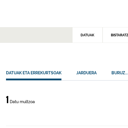
DATUAK
BISTARAT
DATUAK ETA ERREKURTSOAK
JARDUERA
BURUZ...
Datuak
1
Datu multzoa
eta
errekurtsoak