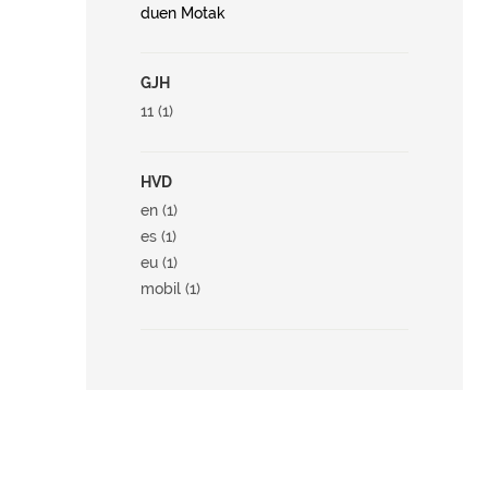
duen Motak
GJH
11 (1)
HVD
en (1)
es (1)
eu (1)
mobil (1)