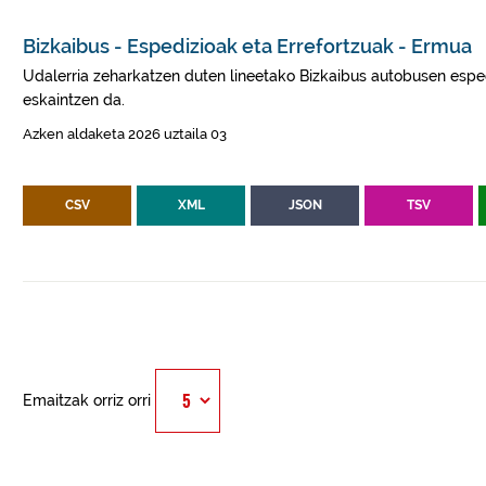
Bizkaibus - Espedizioak eta Errefortzuak - Ermua
Udalerria zeharkatzen duten lineetako Bizkaibus autobusen esped
eskaintzen da.
Azken aldaketa 2026 uztaila 03
CSV
XML
JSON
TSV
Emaitzak orriz orri