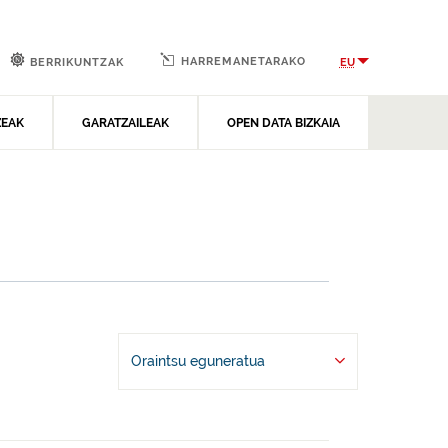
HARREMANETARAKO
EU
BERRIKUNTZAK
ZEAK
GARATZAILEAK
OPEN DATA BIZKAIA
Oraintsu eguneratua