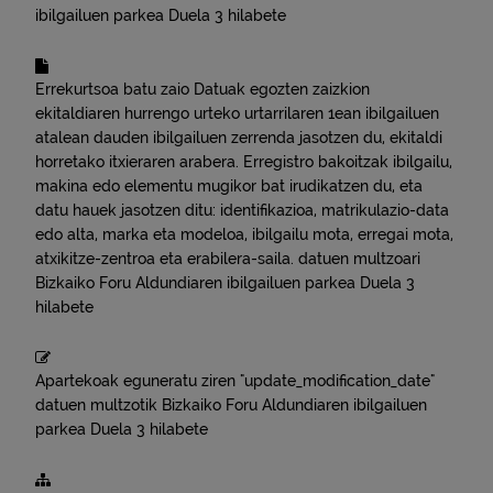
ibilgailuen parkea
Duela 3 hilabete
Errekurtsoa batu zaio
Datuak egozten zaizkion
ekitaldiaren hurrengo urteko urtarrilaren 1ean ibilgailuen
atalean dauden ibilgailuen zerrenda jasotzen du, ekitaldi
horretako itxieraren arabera. Erregistro bakoitzak ibilgailu,
makina edo elementu mugikor bat irudikatzen du, eta
datu hauek jasotzen ditu: identifikazioa, matrikulazio-data
edo alta, marka eta modeloa, ibilgailu mota, erregai mota,
atxikitze-zentroa eta erabilera-saila.
datuen multzoari
Bizkaiko Foru Aldundiaren ibilgailuen parkea
Duela 3
hilabete
Apartekoak eguneratu ziren "update_modification_date"
datuen multzotik
Bizkaiko Foru Aldundiaren ibilgailuen
parkea
Duela 3 hilabete