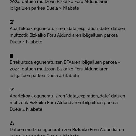
2024.
datuen multzoan
Bizkaiko Foru Aldundiaren
ibilgailuen parkea
Duela 3 hilabete
Apartekoak eguneratu ziren "data_expiration_date" datuen
multzotik
Bizkaiko Foru Aldundiaren ibilgailuen parkea
Duela 4 hilabete
Errekurtsoa eguneratu zen
BFAaren ibilgailuen parkea -
2024.
datuen multzoan
Bizkaiko Foru Aldundiaren
ibilgailuen parkea
Duela 4 hilabete
Apartekoak eguneratu ziren "data_expiration_date" datuen
multzotik
Bizkaiko Foru Aldundiaren ibilgailuen parkea
Duela 4 hilabete
Datuen multzoa eguneratu zen
Bizkaiko Foru Aldundiaren