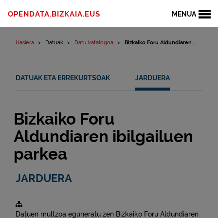
Edukinera joan
OPENDATA.BIZKAIA.EUS
MENUA
Hasiera
Datuak
Datu katalogoa
Bizkaiko Foru Aldundiaren ...
DATUAK ETA ERREKURTSOAK
JARDUERA
Bizkaiko Foru
Aldundiaren ibilgailuen
parkea
JARDUERA
Datuen multzoa eguneratu zen
Bizkaiko Foru Aldundiaren