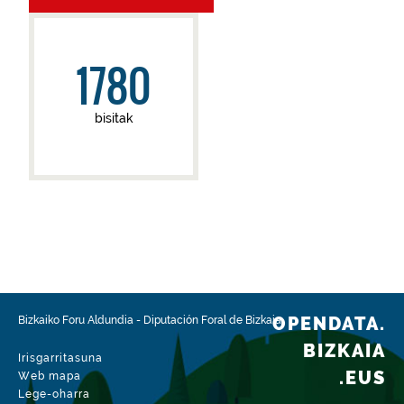
1780
bisitak
OPENDATA.
Bizkaiko Foru Aldundia
-
Diputación Foral de Bizkaia
BIZKAIA
Irisgarritasuna
.EUS
Web mapa
Lege-oharra