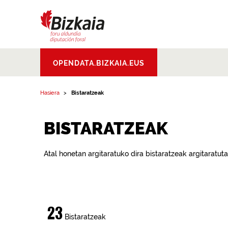
Bizkaiko Foru
OPENDATA.BIZKAIA.EUS
Aldundia
.
Diputacion
Foral de Bizkaia
Hasiera
Bistaratzeak
BISTARATZEAK
Atal honetan argitaratuko dira bistaratzeak argitaratut
23
Bistaratzeak