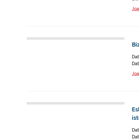
Joa
Bi
Dat
Dat
Joa
Es
is
Dat
Dat