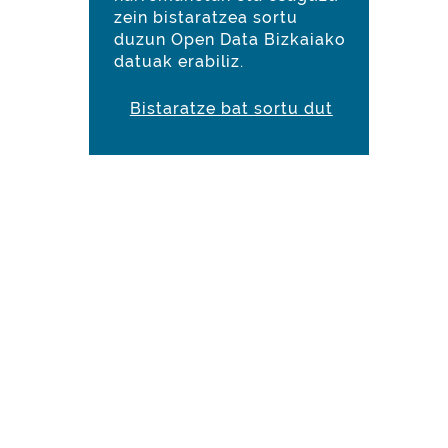
zein bistaratzea sortu
duzun Open Data Bizkaiako
datuak erabiliz.
Bistaratze bat sortu dut