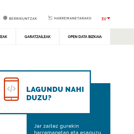
HARREMANETARAKO
EU
BERRIKUNTZAK
ZEAK
GARATZAILEAK
OPEN DATA BIZKAIA
LAGUNDU NAHI
DUZU?
Jar zaitez gurekin
harremanetan eta esaguzu