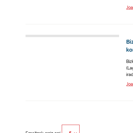
Joa
Bi
ko
Biz
(La
ira
Joa