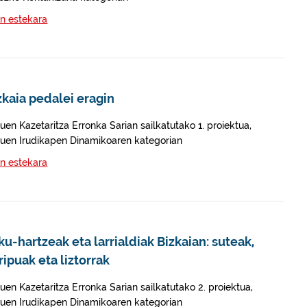
n estekara
zkaia pedalei eragin
uen Kazetaritza Erronka Sarian sailkatutako 1. proiektua,
uen Irudikapen Dinamikoaren kategorian
n estekara
ku-hartzeak eta larrialdiak Bizkaian: suteak,
tripuak eta liztorrak
uen Kazetaritza Erronka Sarian sailkatutako 2. proiektua,
uen Irudikapen Dinamikoaren kategorian