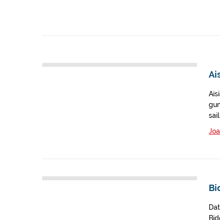
Ai
Ais
gun
sai
Joa
Bi
Dat
Bid