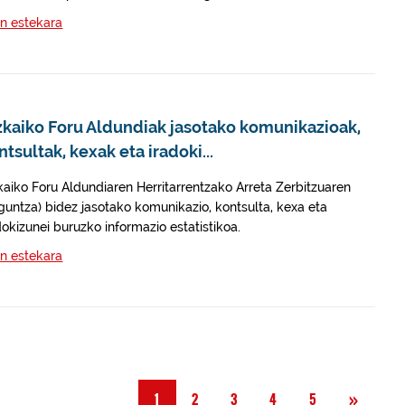
n estekara
zkaiko Foru Aldundiak jasotako komunikazioak,
ntsultak, kexak eta iradoki...
kaiko Foru Aldundiaren Herritarrentzako Arreta Zerbitzuaren
guntza) bidez jasotako komunikazio, kontsulta, kexa eta
dokizunei buruzko informazio estatistikoa.
n estekara
Hurre
»
1
2
3
4
5