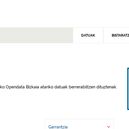
DATUAK
BISTARAT
ako Opendata Bizkaia atariko datuak berrerabiltzen dituztenak.
Garrantzia