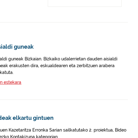
sialdi guneak
ialdi guneak Bizkaian. Bizkaiko udalerrietan dauden aisialdi
eak erakusten dira, eskualdearen eta zerbitzuen arabera
lkatuta.
n estekara
deak elkartu gintuen
uen Kazetaritza Erronka Sarian sailkatutako 2. proiektua, Bideo
ezko Kontakizuna kategorian