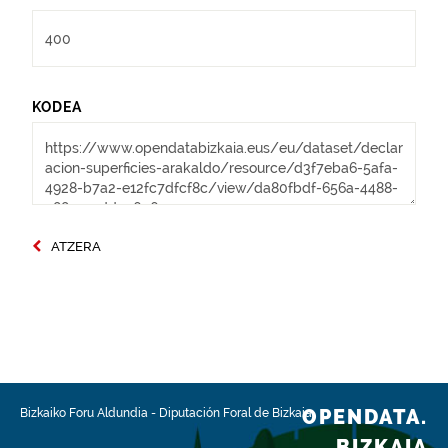
KODEA
ATZERA
OPENDATA.
Bizkaiko Foru Aldundia
-
Diputación Foral de Bizkaia
BIZKAIA