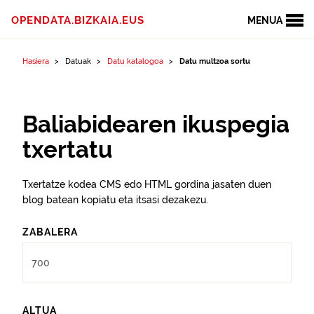
Edukinera joan
OPENDATA.BIZKAIA.EUS
MENUA
Hasiera
Datuak
Datu katalogoa
Datu multzoa sortu
Baliabidearen ikuspegia
txertatu
Txertatze kodea CMS edo HTML gordina jasaten duen
blog batean kopiatu eta itsasi dezakezu.
ZABALERA
ALTUA