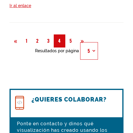
Ir al enlace
Anterior
Siguiente
«
»
1
2
3
4
5
Resultados por página
¿QUIERES COLABORAR?
Ponte en contacto y dinos qué
visualización has creado usando los