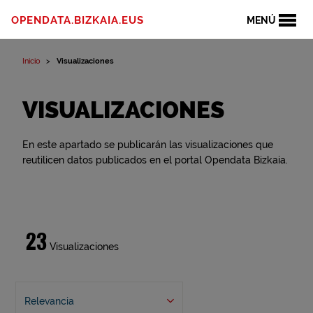
OPENDATA.BIZKAIA.EUS
MENÚ
Inicio
Visualizaciones
VISUALIZACIONES
En este apartado se publicarán las visualizaciones que
reutilicen datos publicados en el portal Opendata Bizkaia.
23
Visualizaciones
Relevancia