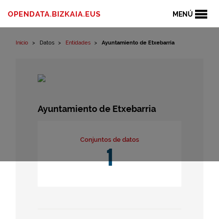
Ir al contenido
OPENDATA.BIZKAIA.EUS
MENÚ
Inicio
Datos
Entidades
Ayuntamiento de Etxebarria
Ayuntamiento de Etxebarria
Conjuntos de datos
1