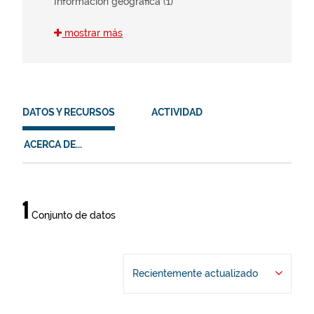
Información geográfica (1)
mostrar más
ODS
11 (1)
15 (1)
DATOS Y RECURSOS
ACTIVIDAD
HVD
ACERCA DE...
en (1)
es (1)
eu (1)
Datos
1
Conjunto de datos
y
recursos
Recientemente actualizado