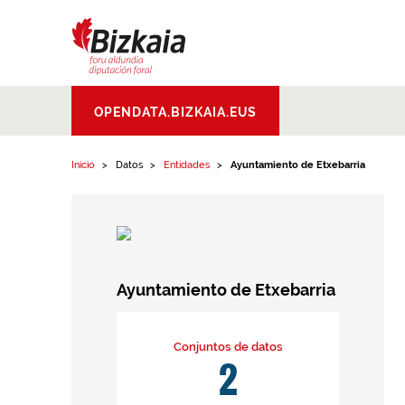
Ir al contenido
Bizkaiko Foru
OPENDATA.BIZKAIA.EUS
Aldundia
.
Diputacion
Foral de Bizkaia
Inicio
Datos
Entidades
Ayuntamiento de Etxebarria
Ayuntamiento de Etxebarria
Conjuntos de datos
2