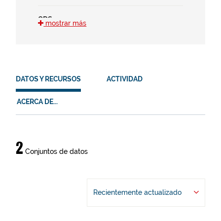
ODS
mostrar más
12 (2)
15 (2)
2 (2)
DATOS Y RECURSOS
ACTIVIDAD
HVD
No hay HVD que coincidan con esta
ACERCA DE...
búsqueda
Datos
2
Conjuntos de datos
y
recursos
Recientemente actualizado