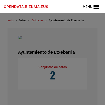
Ir al contenido
OPENDATA.BIZKAIA.EUS
MENÚ
Inicio
Datos
Entidades
Ayuntamiento de Etxebarria
Ayuntamiento de Etxebarria
Conjuntos de datos
2