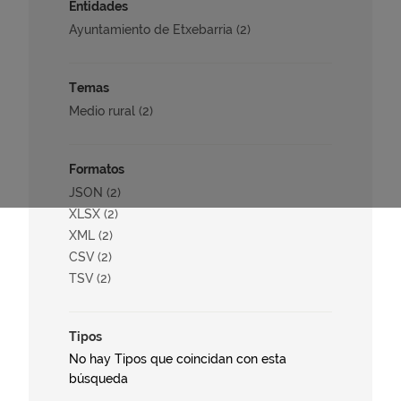
Entidades
Ayuntamiento de Etxebarria (2)
Temas
Medio rural (2)
Formatos
JSON (2)
XLSX (2)
XML (2)
CSV (2)
TSV (2)
Tipos
No hay Tipos que coincidan con esta
búsqueda