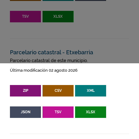
TSV
XLSX
Parcelario catastral - Etxebarria
Parcelario catastral de este municipio.
Última modificación 02 agosto 2026
ZIP
CSV
XML
JSON
TSV
XLSX