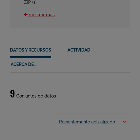
ZIP (1)
mostrar más
Tipos
Información geográfica (1)
DATOS Y RECURSOS
ACTIVIDAD
ODS
11 (6)
ACERCA DE...
15 (4)
12 (3)
16 (2)
Datos
2 (2)
9
Conjuntos de datos
y
8 (1)
recursos
HVD
Recientemente actualizado
en (4)
es (4)