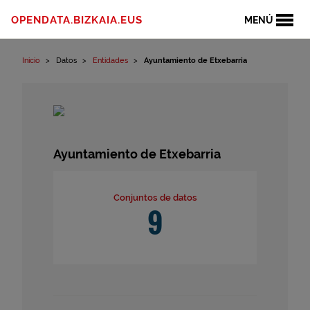
Ir al contenido
OPENDATA.BIZKAIA.EUS
MENÚ
Inicio
Datos
Entidades
Ayuntamiento de Etxebarria
Ayuntamiento de Etxebarria
Conjuntos de datos
9