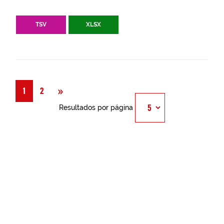
TSV
XLSX
Siguiente
»
1
2
Resultados por página