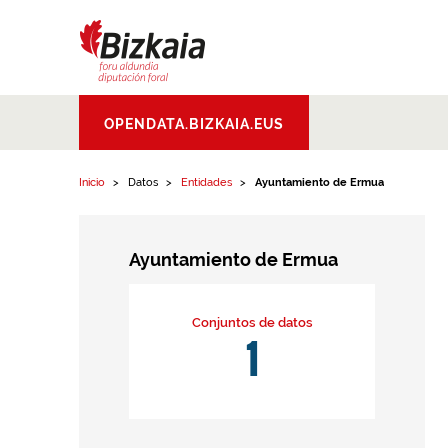
Ir al contenido
Bizkaiko Foru
OPENDATA.BIZKAIA.EUS
Aldundia
.
Diputacion
Foral de Bizkaia
Inicio
Datos
Entidades
Ayuntamiento de Ermua
Ayuntamiento de Ermua
Conjuntos de datos
1