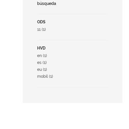
búsqueda
ODS
11 (1)
HVD
en (1)
es (1)
eu (1)
mobil (1)