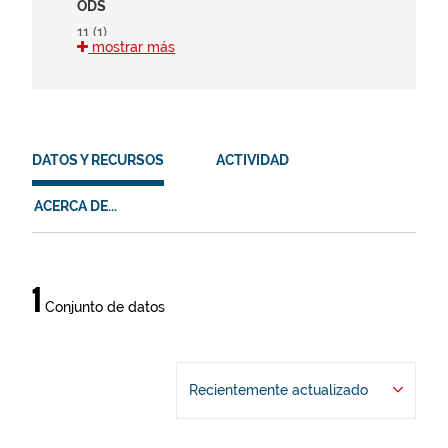
ODS
11 (1)
mostrar más
15 (1)
HVD
en (1)
DATOS Y RECURSOS
ACTIVIDAD
es (1)
eu (1)
ACERCA DE...
Datos
1
Conjunto de datos
y
recursos
Recientemente actualizado