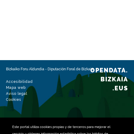
OPENDATA.
Bizkaiko Foru Aldundia
-
Diputación Foral de Bizkaia
BIZKAIA
Accesibilidad
.EUS
Mapa web
Aviso legal
Cookies
Este portal utiliza
cookies
propias y de terceros para mejorar el
servicio y obtener información estadística sobre los hábitos de