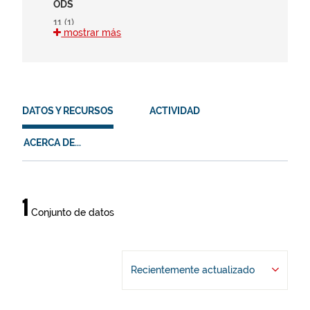
ODS
11 (1)
mostrar más
15 (1)
HVD
en (1)
DATOS Y RECURSOS
ACTIVIDAD
es (1)
eu (1)
ACERCA DE...
Datos
1
Conjunto de datos
y
recursos
Recientemente actualizado