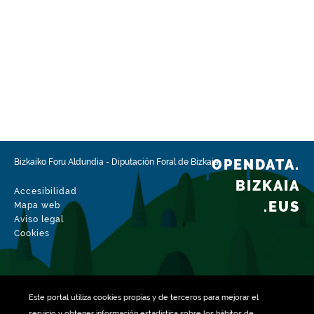
OPENDATA.
Bizkaiko Foru Aldundia
-
Diputación Foral de Bizkaia
BIZKAIA
Accesibilidad
.EUS
Mapa web
Aviso legal
Cookies
Este portal utiliza
cookies
propias y de terceros para mejorar el
servicio y obtener información estadística sobre los hábitos de