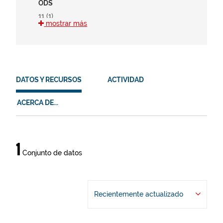
ODS
11 (1)
mostrar más
15 (1)
HVD
en (1)
DATOS Y RECURSOS
ACTIVIDAD
es (1)
eu (1)
ACERCA DE...
Datos
1
Conjunto de datos
y
recursos
Recientemente actualizado