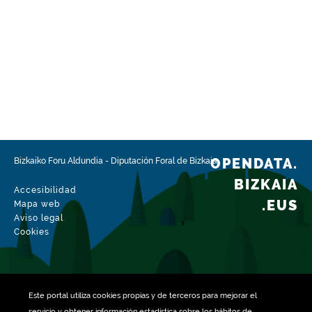
OPENDATA.
Bizkaiko Foru Aldundia
-
Diputación Foral de Bizkaia
BIZKAIA
Accesibilidad
.EUS
Mapa web
Aviso legal
Cookies
Este portal utiliza
cookies
propias y de terceros para mejorar el
servicio y obtener información estadística sobre los hábitos de