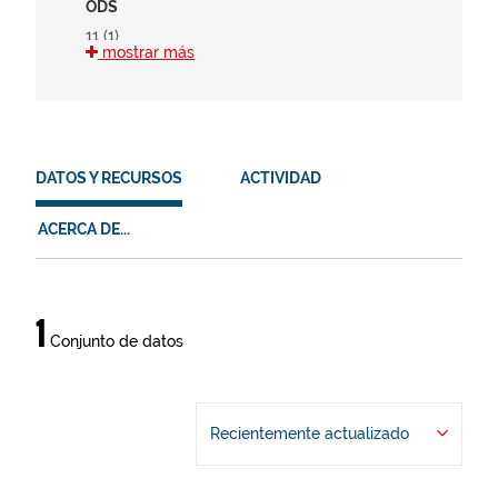
ODS
11 (1)
mostrar más
15 (1)
HVD
en (1)
DATOS Y RECURSOS
ACTIVIDAD
es (1)
eu (1)
ACERCA DE...
Datos
1
Conjunto de datos
y
recursos
Recientemente actualizado