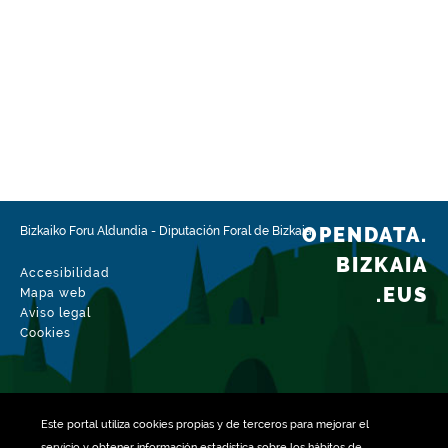
OPENDATA.
Bizkaiko Foru Aldundia
-
Diputación Foral de Bizkaia
BIZKAIA
Accesibilidad
.EUS
Mapa web
Aviso legal
Cookies
Este portal utiliza
cookies
propias y de terceros para mejorar el
servicio y obtener información estadística sobre los hábitos de