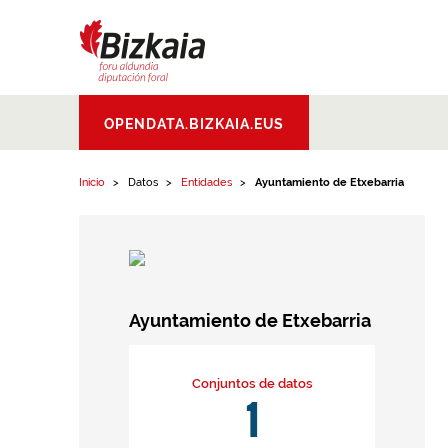
Ir al contenido
Bizkaiko Foru
OPENDATA.BIZKAIA.EUS
Aldundia
.
Diputacion
Foral de Bizkaia
Inicio
Datos
Entidades
Ayuntamiento de Etxebarria
Ayuntamiento de Etxebarria
Conjuntos de datos
1