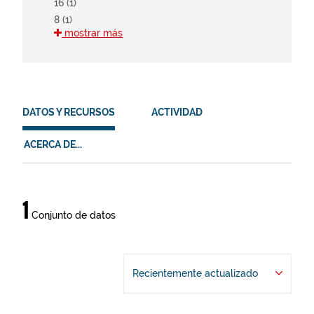
16 (1)
8 (1)
mostrar más
HVD
en (1)
es (1)
DATOS Y RECURSOS
ACTIVIDAD
eu (1)
ACERCA DE...
Datos
1
Conjunto de datos
y
recursos
Recientemente actualizado