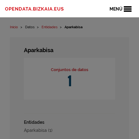
Ir al contenido
OPENDATA.BIZKAIA.EUS
MENÚ
Inicio
Datos
Entidades
Aparkabisa
Aparkabisa
Conjuntos de datos
1
Entidades
Aparkabisa (1)