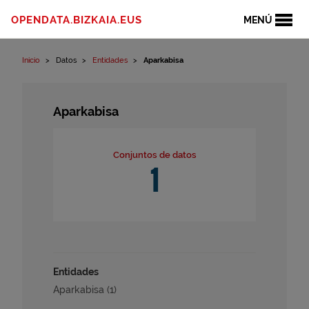
Ir al contenido
OPENDATA.BIZKAIA.EUS
MENÚ
Inicio
Datos
Entidades
Aparkabisa
Aparkabisa
Conjuntos de datos
1
Entidades
Aparkabisa (1)