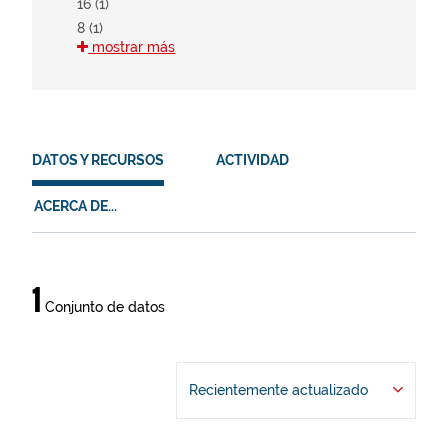
16 (1)
8 (1)
mostrar más
HVD
en (1)
es (1)
DATOS Y RECURSOS
ACTIVIDAD
eu (1)
ACERCA DE...
Datos
1
Conjunto de datos
y
recursos
Recientemente actualizado