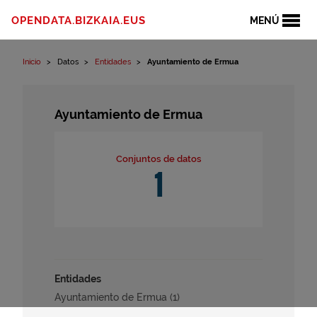
Ir al contenido
OPENDATA.BIZKAIA.EUS
MENÚ
Inicio
Datos
Entidades
Ayuntamiento de Ermua
Ayuntamiento de Ermua
Conjuntos de datos
1
Entidades
Ayuntamiento de Ermua (1)