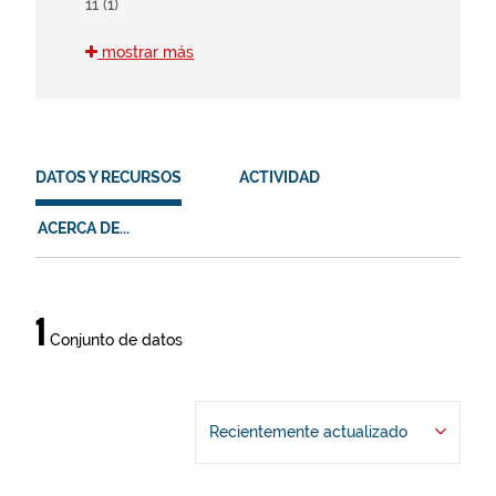
11 (1)
mostrar más
HVD
en (1)
es (1)
eu (1)
DATOS Y RECURSOS
ACTIVIDAD
mobil (1)
ACERCA DE...
Datos
1
Conjunto de datos
y
recursos
Recientemente actualizado