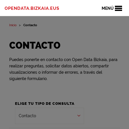
Ir al contenido
OPENDATA.BIZKAIA.EUS
MENÚ
Inicio
Contacto
CONTACTO
Puedes ponerte en contacto con Open Data Bizkaia, para
realizar preguntas, solicitar datos abiertos, compartir
visualizaciones o informar de errores, a través del
siguiente formulario.
ELIGE TU TIPO DE CONSULTA
Contacto