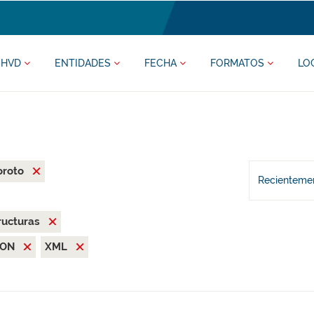
HVD
ENTIDADES
FECHA
FORMATOS
LO
oroto
Recientemen
ructuras
SON
XML