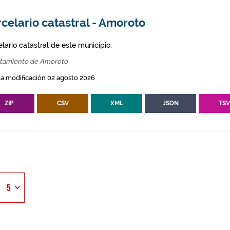
celario catastral - Amoroto
lario catastral de este municipio.
tamiento de Amoroto
a modificación 02 agosto 2026
ZIP
CSV
XML
JSON
TS