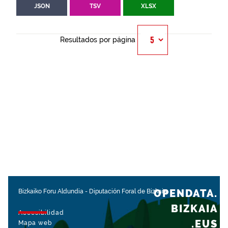
JSON
TSV
XLSX
Resultados por página
OPENDATA.
Bizkaiko Foru Aldundia
-
Diputación Foral de Bizkaia
BIZKAIA
Accesibilidad
.EUS
Mapa web