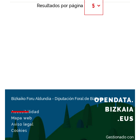
Resultados por página
OPENDATA.
Bizkaiko Foru Aldundia
-
Diputación Foral de Bizkaia
BIZKAIA
Accesibilidad
.EUS
Mapa web
Aviso legal
Cookies
Gestionado con