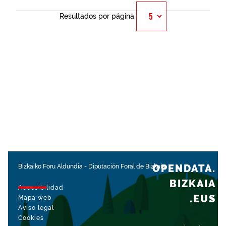
Resultados por página
OPENDATA.
Bizkaiko Foru Aldundia
-
Diputación Foral de Bizkaia
BIZKAIA
Accesibilidad
.EUS
Mapa web
Aviso legal
Cookies