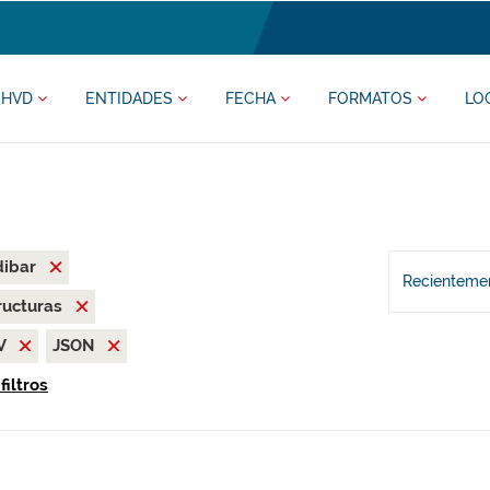
HVD
ENTIDADES
FECHA
FORMATOS
LO
dibar
Recientemen
ructuras
V
JSON
filtros