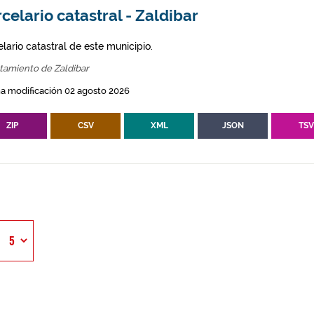
celario catastral - Zaldibar
lario catastral de este municipio.
tamiento de Zaldibar
a modificación 02 agosto 2026
ZIP
CSV
XML
JSON
TS