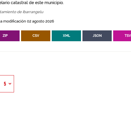
lario catastral de este municipio.
tamiento de Ibarrangelu
a modificación 02 agosto 2026
ZIP
CSV
XML
JSON
TS