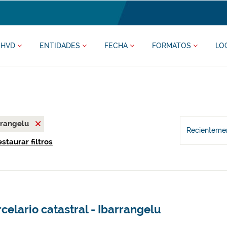
HVD
ENTIDADES
FECHA
FORMATOS
LO
rrangelu
Recientemen
staurar filtros
celario catastral - Ibarrangelu