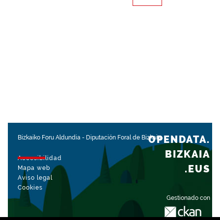
OPENDATA.
Bizkaiko Foru Aldundia
-
Diputación Foral de Bizkaia
BIZKAIA
Accesibilidad
.EUS
Mapa web
Aviso legal
Cookies
Gestionado con