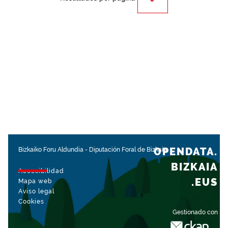
OPENDATA.
Bizkaiko Foru Aldundia
-
Diputación Foral de Bizkaia
BIZKAIA
Accesibilidad
.EUS
Mapa web
Aviso legal
Cookies
Gestionado con