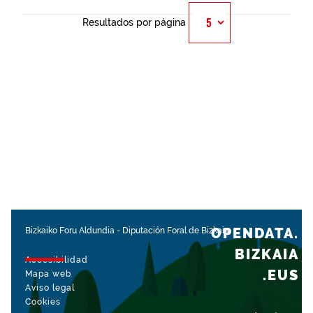
Resultados por página
OPENDATA.
Bizkaiko Foru Aldundia
-
Diputación Foral de Bizkaia
BIZKAIA
Accesibilidad
.EUS
Mapa web
Aviso legal
Cookies