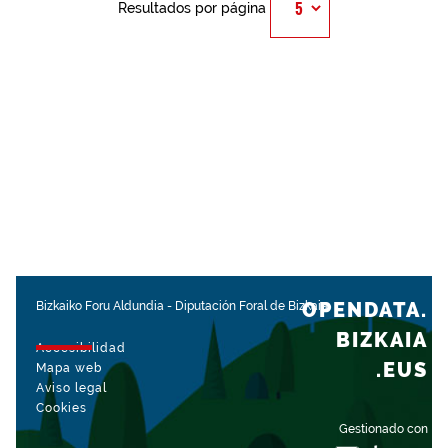
Resultados por página
OPENDATA.
Bizkaiko Foru Aldundia
-
Diputación Foral de Bizkaia
BIZKAIA
Accesibilidad
.EUS
Mapa web
Aviso legal
Cookies
Gestionado con