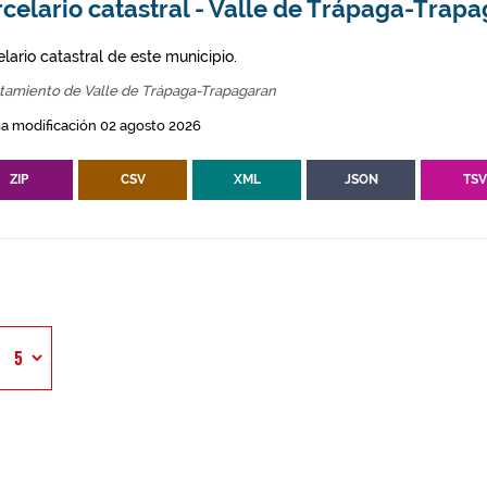
celario catastral - Valle de Trápaga-Trap
lario catastral de este municipio.
tamiento de Valle de Trápaga-Trapagaran
a modificación 02 agosto 2026
ZIP
CSV
XML
JSON
TS