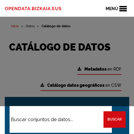
OPENDATA.BIZKAIA.EUS
MENÚ
Inicio
Datos
Catálogo de datos
CATÁLOGO DE DATOS
Metadatos
en RDF
Catálogo datos geográficos
en CSW
BUSCAR