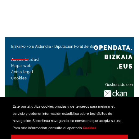
OPENDATA.
Bizkaiko Foru Aldundia
-
Diputación Foral de Bizkaia
BIZKAIA
Accesibilidad
.EUS
Mapa web
Aviso legal
Cookies
Gestionado con
Este portal utiliza
cookies
propias y de terceros para mejorar el
servicio y obtener información estadística sobre los hábitos de
navegación. Si continúa navegando, se considera que acepta su uso.
Para más información, consulte el apartado
Cookies
.