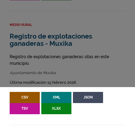
MEDIO RURAL
Registro de explotaciones
ganaderas - Muxika
Registro de explotaciones ganaderas sitas en este
municipio.
Ayuntamiento de Muxika
Última modificación 15 febrero 2026
CSV
XML
JSON
TSV
XLSX