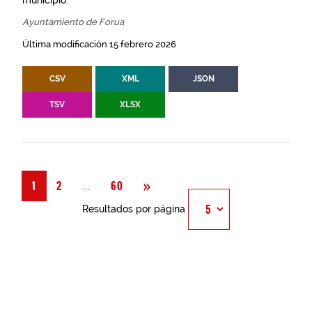
municipio.
Ayuntamiento de Forua
Última modificación 15 febrero 2026
CSV
XML
JSON
TSV
XLSX
Siguiente
»
Página
...
1
2
60
Resultados por página