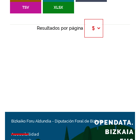
TSV
XLSX
Resultados por página
OPENDATA.
Bizkaiko Foru Aldundia
-
Diputación Foral de Bizkaia
BIZKAIA
Accesibilidad