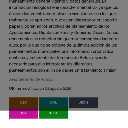
Planeamiento general vigente y datos generales. La
información recogida tiene carácter orientativo, ya que los
únicos documentos normativos o vinculantes son los que
realmente se aprueban, que están elaborados en soporte
papel y obran en los archivos de planeamiento de los
Ayuntamientos, Diputación Foral y Gobierno Vasco. Dichos
documentos se redactan sin guardar homogeneidad entre
ellos, por lo que no se obtiene de la simple adición de los
planeamientos municipales una información urbanística
continua y coherente del territorio de Bizkaia, siendo
necesario para ello interpretar los diferentes
planeamientos con el fin de darles un tratamiento similar.
Ayuntamiento de Arratzu
Última modificación 04 agosto 2026
CSV
XML
JSON
TSV
XLSX