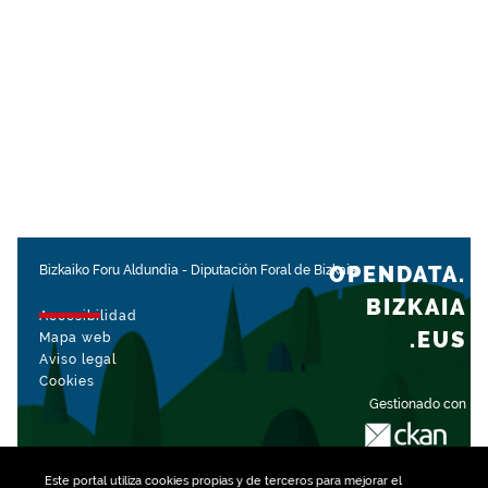
OPENDATA.
Bizkaiko Foru Aldundia
-
Diputación Foral de Bizkaia
BIZKAIA
Accesibilidad
.EUS
Mapa web
Aviso legal
Cookies
Gestionado con
Este portal utiliza
cookies
propias y de terceros para mejorar el