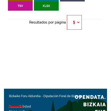
TSV
XLSX
Resultados por página
OPENDATA.
Bizkaiko Foru Aldundia
-
Diputación Foral de Bizkaia
BIZKAIA
Accesibilidad