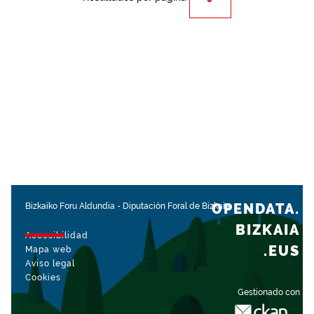
OPENDATA.
Bizkaiko Foru Aldundia
-
Diputación Foral de Bizkaia
BIZKAIA
Accesibilidad
.EUS
Mapa web
Aviso legal
Cookies
Gestionado con