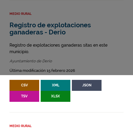
MEDIO RURAL
Registro de explotaciones
ganaderas - Derio
Registro de explotaciones ganaderas sitas en este
municipio.
Ayuntamiento de Derio
Última modificación 15 febrero 2026
CSV
XML
JSON
TSV
XLSX
MEDIO RURAL