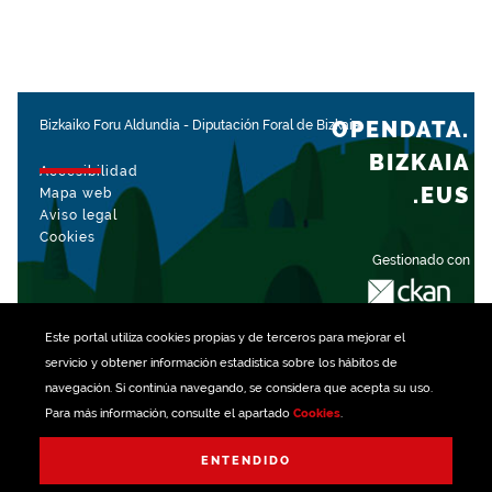
OPENDATA.
Bizkaiko Foru Aldundia
-
Diputación Foral de Bizkaia
BIZKAIA
Accesibilidad
.EUS
Mapa web
Aviso legal
Cookies
Gestionado con
Este portal utiliza
cookies
propias y de terceros para mejorar el
servicio y obtener información estadística sobre los hábitos de
navegación. Si continúa navegando, se considera que acepta su uso.
Para más información, consulte el apartado
Cookies
.
ENTENDIDO