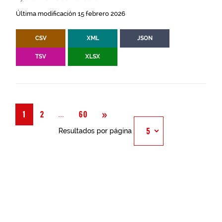
Última modificación 15 febrero 2026
CSV
XML
JSON
TSV
XLSX
Siguiente
»
Página
...
1
2
60
Resultados por página