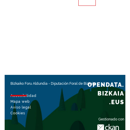
OPENDATA.
Bizkaiko Foru Aldundia
-
Diputación Foral de Bizkaia
BIZKAIA
Accesibilidad
.EUS
Mapa web
Aviso legal
Cookies
Gestionado con