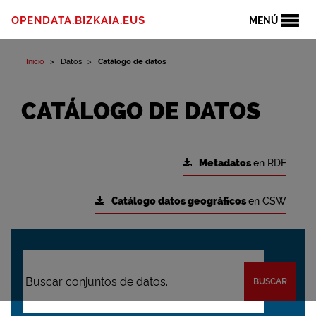
OPENDATA.BIZKAIA.EUS
MENÚ
Inicio
Datos
Catálogo de datos
CATÁLOGO DE DATOS
Metadatos
en RDF
Catálogo datos geográficos
en CSW
BUSCAR