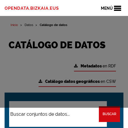
OPENDATA.BIZKAIA.EUS
MENÚ
Inicio
Datos
Catálogo de datos
CATÁLOGO DE DATOS
Metadatos
en RDF
Catálogo datos geográficos
en CSW
BUSCAR