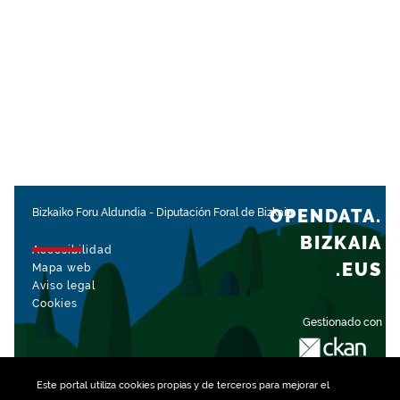
OPENDATA.
Bizkaiko Foru Aldundia
-
Diputación Foral de Bizkaia
BIZKAIA
Accesibilidad
.EUS
Mapa web
Aviso legal
Cookies
Gestionado con
Este portal utiliza
cookies
propias y de terceros para mejorar el