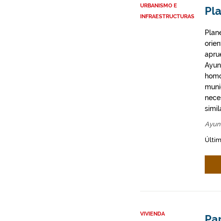
URBANISMO E
Pla
INFRAESTRUCTURAS
Plan
orie
apru
Ayun
homo
munic
neces
simil
Ayun
Últim
VIVIENDA
Par