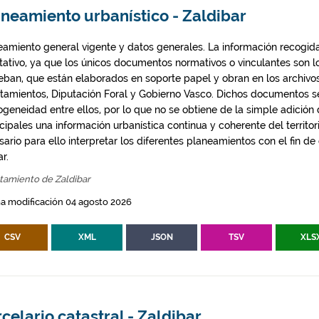
neamiento urbanístico - Zaldibar
eamiento general vigente y datos generales. La información recogida
ntativo, ya que los únicos documentos normativos o vinculantes son 
eban, que están elaborados en soporte papel y obran en los archivo
tamientos, Diputación Foral y Gobierno Vasco. Dichos documentos s
geneidad entre ellos, por lo que no se obtiene de la simple adición
ipales una información urbanística continua y coherente del territor
ario para ello interpretar los diferentes planeamientos con el fin de
ar.
tamiento de Zaldibar
a modificación 04 agosto 2026
CSV
XML
JSON
TSV
XLS
celario catastral - Zaldibar