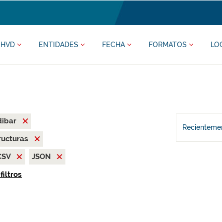
HVD
ENTIDADES
FECHA
FORMATOS
LO
dibar
Recientemen
ructuras
CSV
JSON
filtros