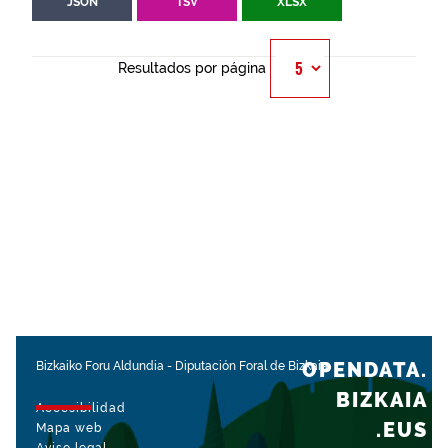
JSON
TSV
XLSX
Resultados por página
OPENDATA.
Bizkaiko Foru Aldundia
-
Diputación Foral de Bizkaia
BIZKAIA
Accesibilidad
.EUS
Mapa web