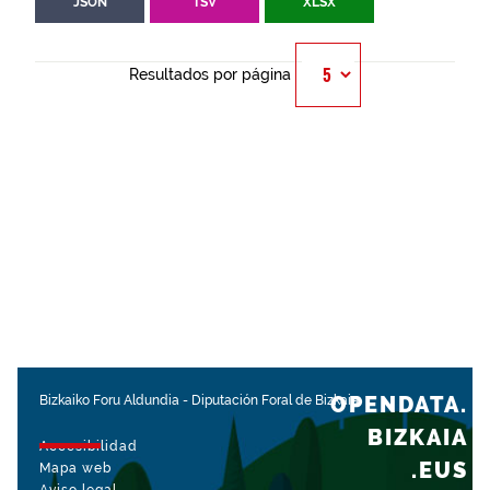
JSON
TSV
XLSX
Resultados por página
OPENDATA.
Bizkaiko Foru Aldundia
-
Diputación Foral de Bizkaia
BIZKAIA
Accesibilidad
.EUS
Mapa web