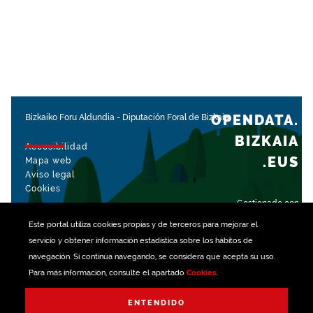
OPENDATA.
Bizkaiko Foru Aldundia
-
Diputación Foral de Bizkaia
BIZKAIA
Accesibilidad
.EUS
Mapa web
Aviso legal
Cookies
Gestionado con
Este portal utiliza
cookies
propias y de terceros para mejorar el
servicio y obtener información estadística sobre los hábitos de
navegación. Si continúa navegando, se considera que acepta su uso.
Para más información, consulte el apartado
Cookies
.
ENTENDIDO