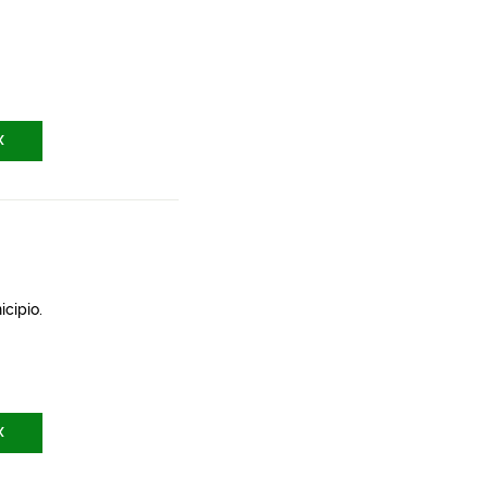
X
icipio.
X