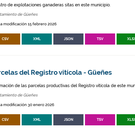
stro de explotaciones ganaderas sitas en este municipio.
tamiento de Güeñes
a modificación 15 febrero 2026
CSV
XML
JSON
TSV
XLS
celas del Registro vitícola - Güeñes
mación de las parcelas productivas del Registro vitícola de este mun
tamiento de Güeñes
a modificación 30 enero 2026
CSV
XML
JSON
TSV
XLS