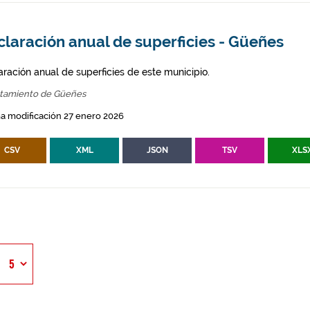
laración anual de superficies - Güeñes
aración anual de superficies de este municipio.
tamiento de Güeñes
a modificación 27 enero 2026
CSV
XML
JSON
TSV
XLS