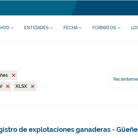
HVD
ENTIDADES
FECHA
FORMATOS
LO
eñes
Recientemen
SV
XLSX
gistro de explotaciones ganaderas - Güeñe