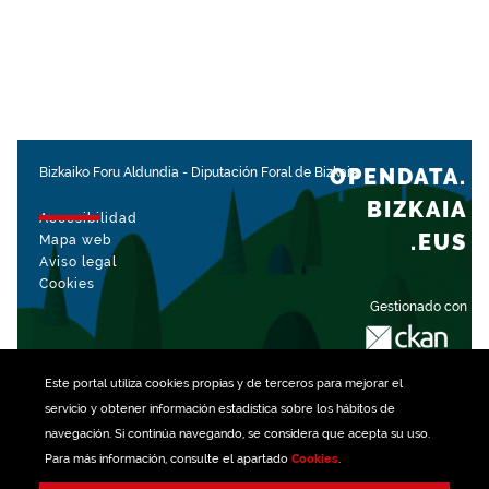
OPENDATA.
Bizkaiko Foru Aldundia
-
Diputación Foral de Bizkaia
BIZKAIA
Accesibilidad
.EUS
Mapa web
Aviso legal
Cookies
Gestionado con
Este portal utiliza
cookies
propias y de terceros para mejorar el
servicio y obtener información estadística sobre los hábitos de
navegación. Si continúa navegando, se considera que acepta su uso.
Para más información, consulte el apartado
Cookies
.