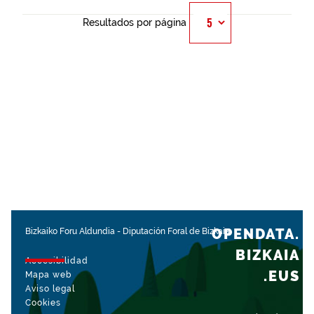
Resultados por página
OPENDATA.
Bizkaiko Foru Aldundia
-
Diputación Foral de Bizkaia
BIZKAIA
Accesibilidad
.EUS
Mapa web
Aviso legal
Cookies