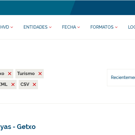
HVD
ENTIDADES
FECHA
FORMATOS
LO
txo
Turismo
Recientemen
XML
CSV
yas - Getxo