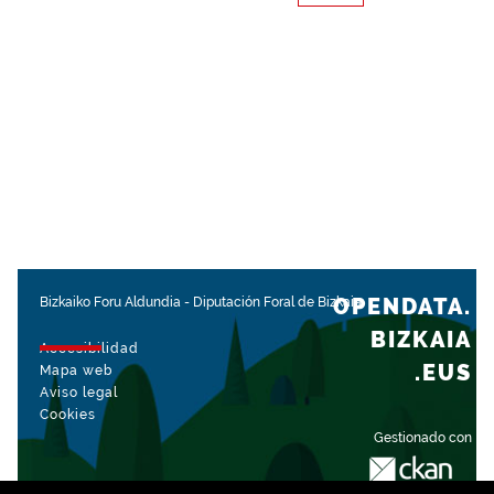
OPENDATA.
Bizkaiko Foru Aldundia
-
Diputación Foral de Bizkaia
BIZKAIA
Accesibilidad
.EUS
Mapa web
Aviso legal
Cookies
Gestionado con