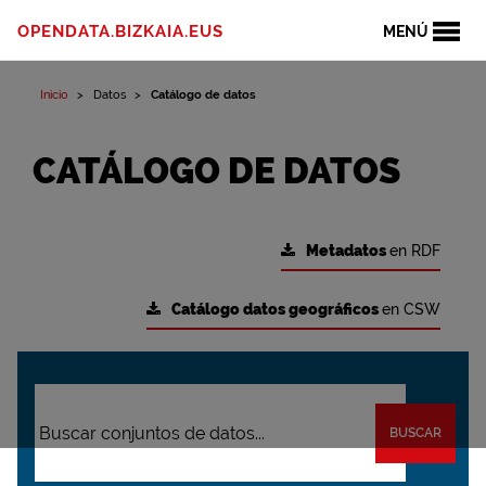
OPENDATA.BIZKAIA.EUS
MENÚ
Inicio
Datos
Catálogo de datos
CATÁLOGO DE DATOS
Metadatos
en RDF
Catálogo datos geográficos
en CSW
BUSCAR