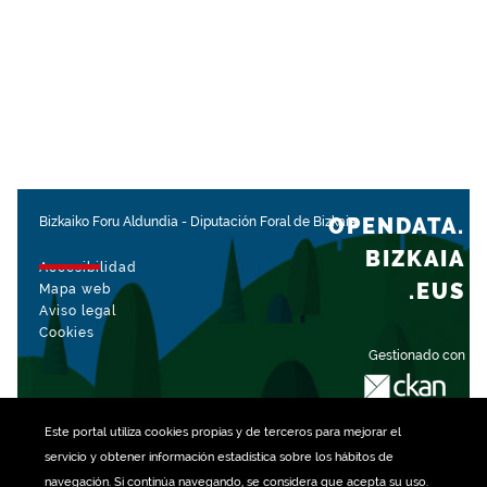
OPENDATA.
Bizkaiko Foru Aldundia
-
Diputación Foral de Bizkaia
BIZKAIA
Accesibilidad
.EUS
Mapa web
Aviso legal
Cookies
Gestionado con
Este portal utiliza
cookies
propias y de terceros para mejorar el
servicio y obtener información estadística sobre los hábitos de
navegación. Si continúa navegando, se considera que acepta su uso.