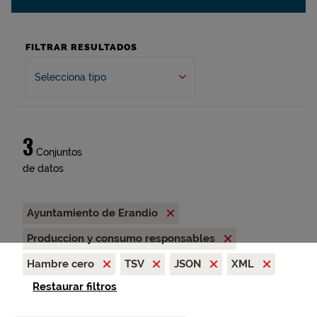
FILTRAR RESULTADOS
Selecciona tipo
3
Conjuntos
de datos
Ayuntamiento de Erandio
Produccion y consumo responsables
Hambre cero
TSV
JSON
XML
Restaurar filtros